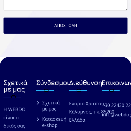
ΑΠΟΣΤΟΛΗ
Σχετικά
Σύνδεσμοι
Διεύθυνση
Επικοινω
με μας
Σχετικά
Ενορία Χριστού,
+30 22430 2
με μας
Η WEBDO
Κάλυμνος, τ.κ. 85200,
info@webdo.
είναι ο
Κατασκευή
Ελλάδα
e-shop
δικός σας