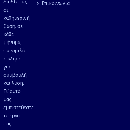
διαδίκτυο,
Επικοινωνία
σε
καθημερινή
βάση, σε
κάθε
μήνυμα,
συνομιλία
ή κλήση
για
συμβουλή
και λύση.
Γι’ αυτό
μας
εμπιστεύεστε
τα έργα
σας.