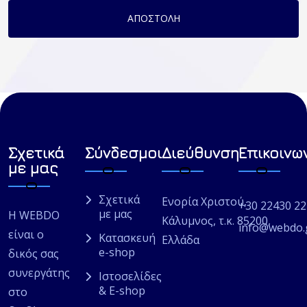
ΑΠΟΣΤΟΛΗ
Σχετικά
Σύνδεσμοι
Διεύθυνση
Επικοινω
με μας
Σχετικά
Ενορία Χριστού,
+30 22430 2
με μας
Η WEBDO
Κάλυμνος, τ.κ. 85200,
info@webdo.
είναι ο
Κατασκευή
Ελλάδα
e-shop
δικός σας
συνεργάτης
Ιστοσελίδες
& E-shop
στο