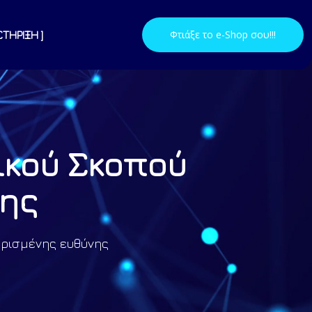
Φτιάξε το e-Shop σου!!!
ΣΤΗΡΙΞΗ ]
ικού Σκοπού
νης
ορισμένης ευθύνης