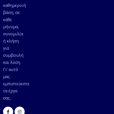
καθημερινή
βάση, σε
κάθε
μήνυμα,
συνομιλία
ή κλήση
για
συμβουλή
και λύση.
Γι’ αυτό
μας
εμπιστεύεστε
τα έργα
σας.