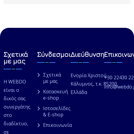
Σχετικά
Σύνδεσμοι
Διεύθυνση
Επικοινω
με μας
Σχετικά
Ενορία Χριστού,
+30 22430 2
με μας
Η WEBDO
Κάλυμνος, τ.κ. 85200,
info@webdo.
είναι ο
Κατασκευή
Ελλάδα
e-shop
δικός σας
συνεργάτης
Ιστοσελίδες
& E-shop
στο
διαδίκτυο,
Επικοινωνία
σε