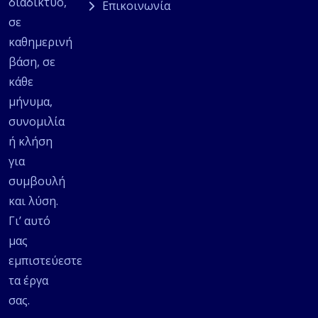
διαδίκτυο,
Επικοινωνία
σε
καθημερινή
βάση, σε
κάθε
μήνυμα,
συνομιλία
ή κλήση
για
συμβουλή
και λύση.
Γι’ αυτό
μας
εμπιστεύεστε
τα έργα
σας.