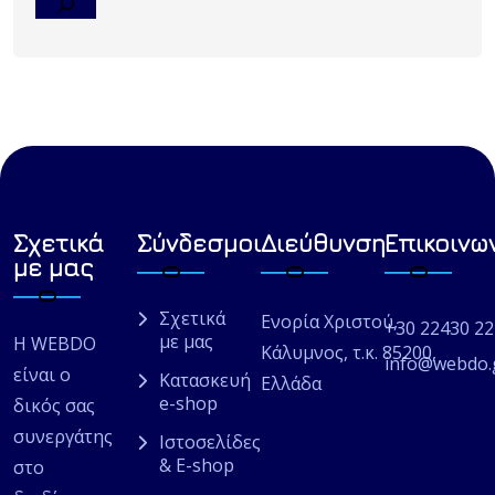
Σχετικά
Σύνδεσμοι
Διεύθυνση
Επικοινω
με μας
Σχετικά
Ενορία Χριστού,
+30 22430 2
με μας
Η WEBDO
Κάλυμνος, τ.κ. 85200,
info@webdo.
είναι ο
Κατασκευή
Ελλάδα
e-shop
δικός σας
συνεργάτης
Ιστοσελίδες
& E-shop
στο