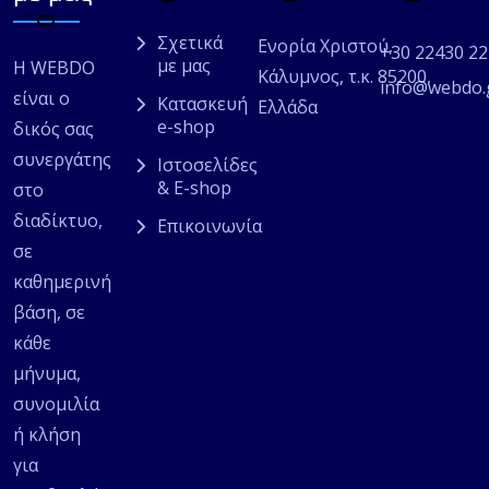
Σχετικά
Ενορία Χριστού,
+30 22430 2
με μας
Η WEBDO
Κάλυμνος, τ.κ. 85200,
info@webdo.
είναι ο
Κατασκευή
Ελλάδα
e-shop
δικός σας
συνεργάτης
Ιστοσελίδες
& E-shop
στο
διαδίκτυο,
Επικοινωνία
σε
καθημερινή
βάση, σε
κάθε
μήνυμα,
συνομιλία
ή κλήση
για