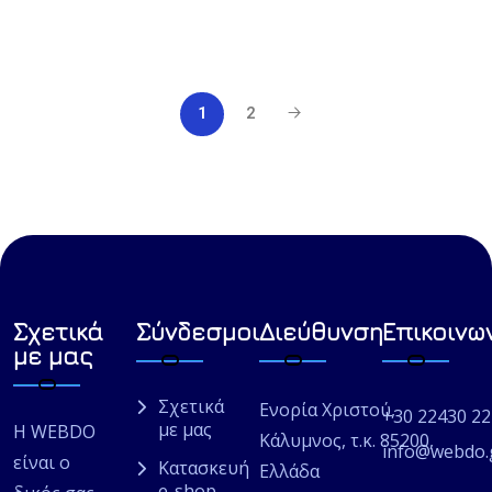
1
2
Σχετικά
Σύνδεσμοι
Διεύθυνση
Επικοινω
με μας
Σχετικά
Ενορία Χριστού,
+30 22430 2
με μας
Η WEBDO
Κάλυμνος, τ.κ. 85200,
info@webdo.
είναι ο
Κατασκευή
Ελλάδα
e-shop