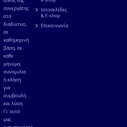
δικός σας
συνεργάτης
Ιστοσελίδες
& E-shop
στο
διαδίκτυο,
Επικοινωνία
σε
καθημερινή
βάση, σε
κάθε
μήνυμα,
συνομιλία
ή κλήση
για
συμβουλή
και λύση.
Γι’ αυτό
μας