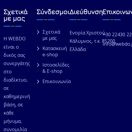
Σχετικά
Σύνδεσμοι
Διεύθυνση
Επικοινω
με μας
Σχετικά
Ενορία Χριστού,
+30 22430 2
με μας
Η WEBDO
Κάλυμνος, τ.κ. 85200,
info@webdo.
είναι ο
Κατασκευή
Ελλάδα
e-shop
δικός σας
συνεργάτης
Ιστοσελίδες
& E-shop
στο
διαδίκτυο,
Επικοινωνία
σε
καθημερινή
βάση, σε
κάθε
μήνυμα,
συνομιλία