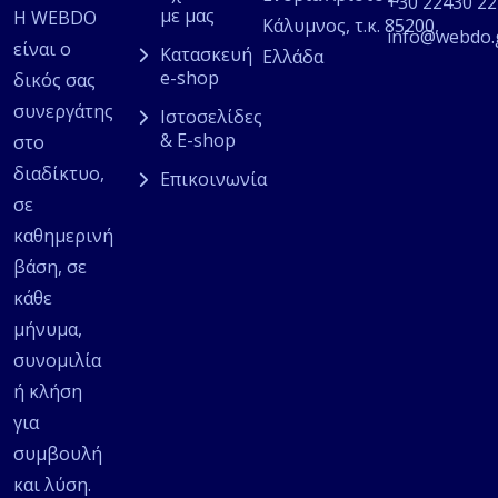
+30 22430 2
με μας
Η WEBDO
Κάλυμνος, τ.κ. 85200,
info@webdo.
είναι ο
Κατασκευή
Ελλάδα
e-shop
δικός σας
συνεργάτης
Ιστοσελίδες
& E-shop
στο
διαδίκτυο,
Επικοινωνία
σε
καθημερινή
βάση, σε
κάθε
μήνυμα,
συνομιλία
ή κλήση
για
συμβουλή
και λύση.