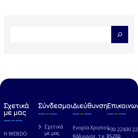
Σχετικά
Σύνδεσμοι
Διεύθυνση
Επικοινω
με μας
Σχετικά
Ενορία Χριστού,
+30 22430 2
με μας
Η WEBDO
Κάλυμνος, τ.κ. 85200,