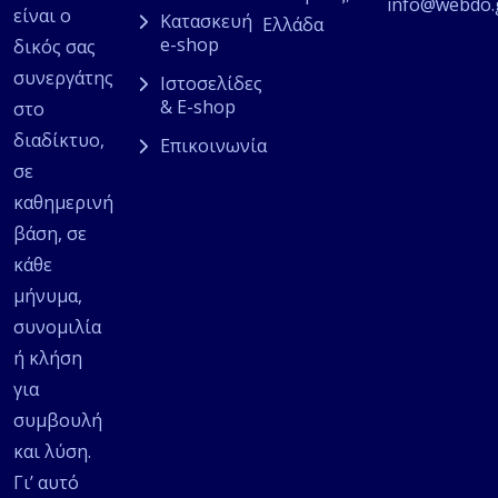
info@webdo.
είναι ο
Κατασκευή
Ελλάδα
e-shop
δικός σας
συνεργάτης
Ιστοσελίδες
& E-shop
στο
διαδίκτυο,
Επικοινωνία
σε
καθημερινή
βάση, σε
κάθε
μήνυμα,
συνομιλία
ή κλήση
για
συμβουλή
και λύση.
Γι’ αυτό