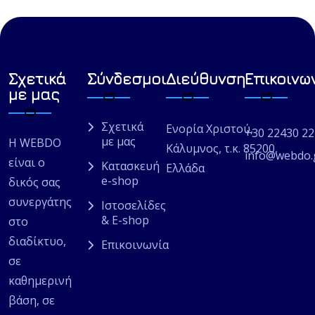
Σχετικά
Σύνδεσμοι
Διεύθυνση
Επικοινω
με μας
Σχετικά
Ενορία Χριστού,
+30 22430 2
με μας
Η WEBDO
Κάλυμνος, τ.κ. 85200,
info@webdo.
είναι ο
Κατασκευή
Ελλάδα
e-shop
δικός σας
συνεργάτης
Ιστοσελίδες
& E-shop
στο
διαδίκτυο,
Επικοινωνία
σε
καθημερινή
βάση, σε