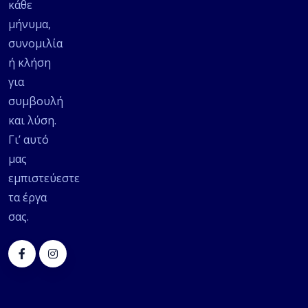
κάθε
μήνυμα,
συνομιλία
ή κλήση
για
συμβουλή
και λύση.
Γι’ αυτό
μας
εμπιστεύεστε
τα έργα
σας.