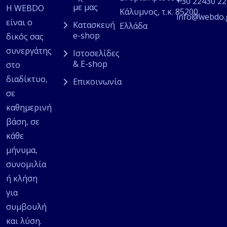
+30 22430 2
με μας
Η WEBDO
Κάλυμνος, τ.κ. 85200,
info@webdo.
είναι ο
Κατασκευή
Ελλάδα
e-shop
δικός σας
συνεργάτης
Ιστοσελίδες
& E-shop
στο
διαδίκτυο,
Επικοινωνία
σε
καθημερινή
βάση, σε
κάθε
μήνυμα,
συνομιλία
ή κλήση
για
συμβουλή
και λύση.